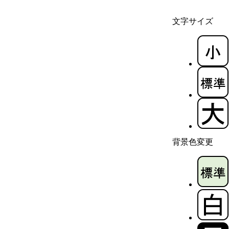
文字サイズ
背景色変更