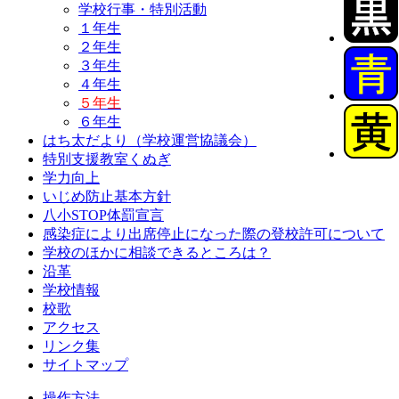
学校行事・特別活動
１年生
２年生
３年生
４年生
５年生
６年生
はち太だより（学校運営協議会）
特別支援教室くぬぎ
学力向上
いじめ防止基本方針
八小STOP体罰宣言
感染症により出席停止になった際の登校許可について
学校のほかに相談できるところは？
沿革
学校情報
校歌
アクセス
リンク集
サイトマップ
操作方法