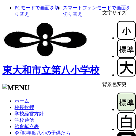
PCモードで画面を切
スマートフォンモードで画面を
文字サイズ
り替え
切り替え
東大和市立第八小学校
背景色変更
ホーム
校長挨拶
学校経営方針
学校通信
給食献立表
令和8年度八小の子供たち