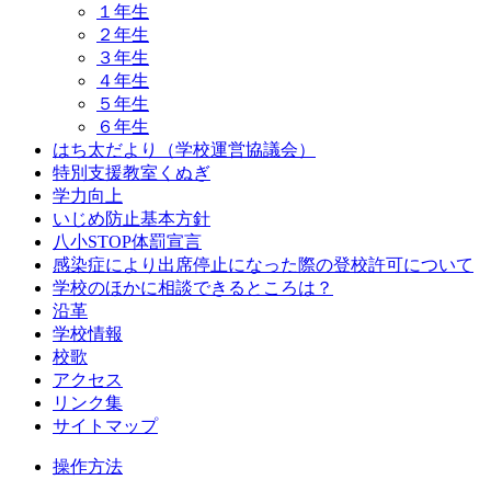
１年生
２年生
３年生
４年生
５年生
６年生
はち太だより（学校運営協議会）
特別支援教室くぬぎ
学力向上
いじめ防止基本方針
八小STOP体罰宣言
感染症により出席停止になった際の登校許可について
学校のほかに相談できるところは？
沿革
学校情報
校歌
アクセス
リンク集
サイトマップ
操作方法