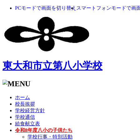
PCモードで画面を切り替え
スマートフォンモードで画
東大和市立第八小学校
ホーム
校長挨拶
学校経営方針
学校通信
給食献立表
令和8年度八小の子供たち
学校行事・特別活動