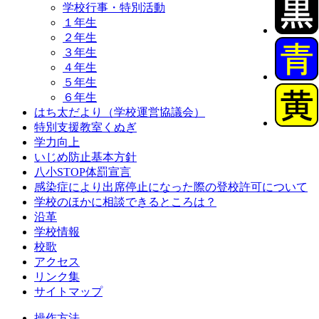
学校行事・特別活動
１年生
２年生
３年生
４年生
５年生
６年生
はち太だより（学校運営協議会）
特別支援教室くぬぎ
学力向上
いじめ防止基本方針
八小STOP体罰宣言
感染症により出席停止になった際の登校許可について
学校のほかに相談できるところは？
沿革
学校情報
校歌
アクセス
リンク集
サイトマップ
操作方法