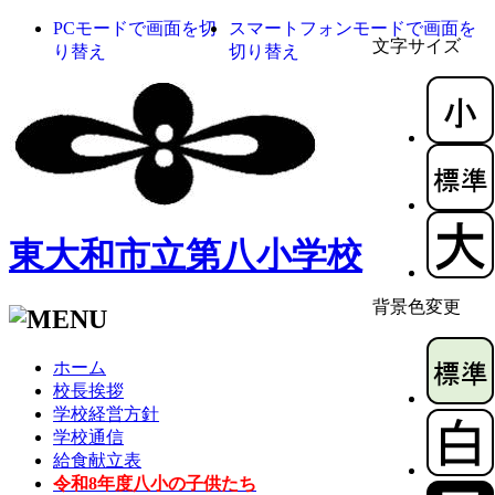
PCモードで画面を切
スマートフォンモードで画面を
文字サイズ
り替え
切り替え
東大和市立第八小学校
背景色変更
ホーム
校長挨拶
学校経営方針
学校通信
給食献立表
令和8年度八小の子供たち