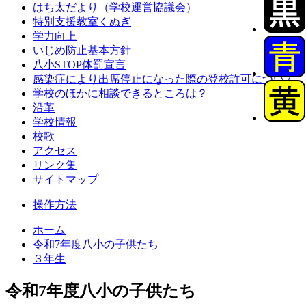
はち太だより（学校運営協議会）
特別支援教室くぬぎ
学力向上
いじめ防止基本方針
八小STOP体罰宣言
感染症により出席停止になった際の登校許可について
学校のほかに相談できるところは？
沿革
学校情報
校歌
アクセス
リンク集
サイトマップ
操作方法
ホーム
令和7年度八小の子供たち
３年生
令和7年度八小の子供たち