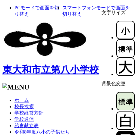
PCモードで画面を切
スマートフォンモードで画面を
文字サイズ
り替え
切り替え
東大和市立第八小学校
背景色変更
ホーム
校長挨拶
学校経営方針
学校通信
給食献立表
令和8年度八小の子供たち