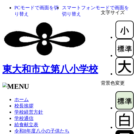
PCモードで画面を切
スマートフォンモードで画面を
文字サイズ
り替え
切り替え
東大和市立第八小学校
背景色変更
ホーム
校長挨拶
学校経営方針
学校通信
給食献立表
令和8年度八小の子供たち