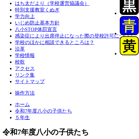
はち太だより（学校運営協議会）
特別支援教室くぬぎ
学力向上
いじめ防止基本方針
八小STOP体罰宣言
感染症により出席停止になった際の登校許可について
学校のほかに相談できるところは？
沿革
学校情報
校歌
アクセス
リンク集
サイトマップ
操作方法
ホーム
令和7年度八小の子供たち
５年生
令和7年度八小の子供たち